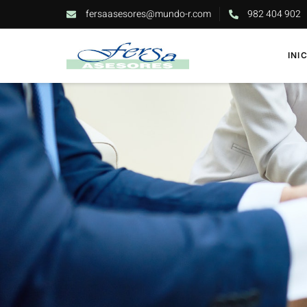
fersaasesores@mundo-r.com
982 404 902
INI