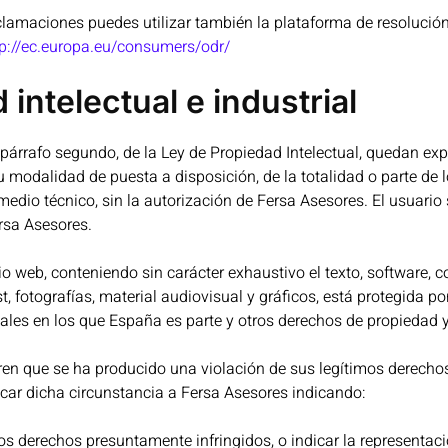
eclamaciones puedes utilizar también la plataforma de resolución
p://ec.europa.eu/consumers/odr/
intelectual e industrial
1, párrafo segundo, de la Ley de Propiedad Intelectual, quedan e
u modalidad de puesta a disposición, de la totalidad o parte de
 medio técnico, sin la autorización de Fersa Asesores. El usuari
ersa Asesores.
io web, conteniendo sin carácter exhaustivo el texto, software, c
 fotografías, material audiovisual y gráficos, está protegida p
nales en los que España es parte y otros derechos de propiedad 
ren que se ha producido una violación de sus legítimos derechos
icar dicha circunstancia a Fersa Asesores indicando:
los derechos presuntamente infringidos, o indicar la representac